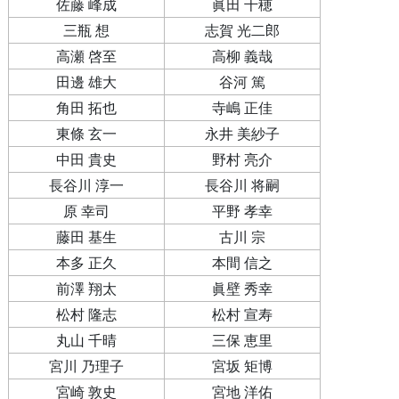
佐藤 峰成
眞田 千穂
三瓶 想
志賀 光二郎
高瀬 啓至
高柳 義哉
田邊 雄大
谷河 篤
角田 拓也
寺嶋 正佳
東條 玄一
永井 美紗子
中田 貴史
野村 亮介
長谷川 淳一
長谷川 将嗣
原 幸司
平野 孝幸
藤田 基生
古川 宗
本多 正久
本間 信之
前澤 翔太
眞壁 秀幸
松村 隆志
松村 宣寿
丸山 千晴
三保 恵里
宮川 乃理子
宮坂 矩博
宮崎 敦史
宮地 洋佑