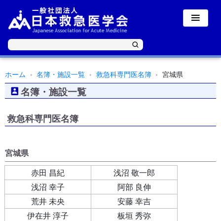
ホーム
名簿・施設一覧
救急科専門医名簿
宮城県
名簿・施設一覧
救急科専門医名簿
宮城県
赤田 昌紀
浅沼 敬一郎
浅沼 幸子
阿部 良伸
荒井 未央
安藤 幸吉
伊在井 淳子
板垣 秀弥