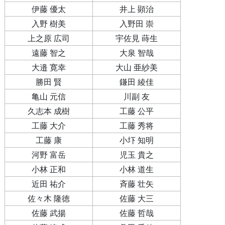
伊藤 優太
井上 顕治
入野 樹美
入野田 崇
上之原 広司
宇佐見 蒔生
遠藤 智之
大泉 智哉
大邉 寛幸
大山 亜紗美
勝田 賢
鎌田 綾佳
亀山 元信
川副 友
久志本 成樹
工藤 公平
工藤 大介
工藤 秀将
工藤 康
小圷 知明
河野 富岳
児玉 貴之
小林 正和
小林 道生
近田 祐介
斉藤 壮矢
佐々木 隆徳
佐藤 大三
佐藤 武揚
佐藤 哲哉