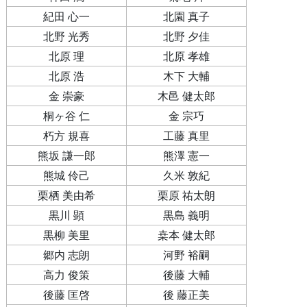
紀田 心一
北園 真子
北野 光秀
北野 夕佳
北原 理
北原 孝雄
北原 浩
木下 大輔
金 崇豪
木邑 健太郎
桐ヶ谷 仁
金 宗巧
朽方 規喜
工藤 真里
熊坂 謙一郎
熊澤 憲一
熊城 伶己
久米 敦紀
栗栖 美由希
栗原 祐太朗
黒川 顕
黒島 義明
黒柳 美里
桒本 健太郎
郷内 志朗
河野 裕嗣
高力 俊策
後藤 大輔
後藤 匡啓
後 藤正美