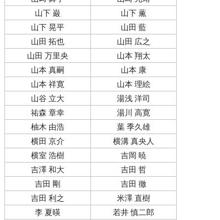
山下 巌
山下 薫
山下 晃平
山田 藍
山田 拓也
山田 広之
山田 万里央
山本 翔太
山本 真嗣
山本 康
山本 祥寛
山本 理絵
山谷 立大
湯浅 洋司
祐森 章幸
湯川 高寛
柚木 由浩
葉 季久雄
横田 京介
横溝 真央人
横室 浩樹
吉岡 暁
吉澤 和大
吉田 哲
吉田 剛
吉田 徹
吉田 利之
米澤 直樹
李 夏暎
若井 慎二郎