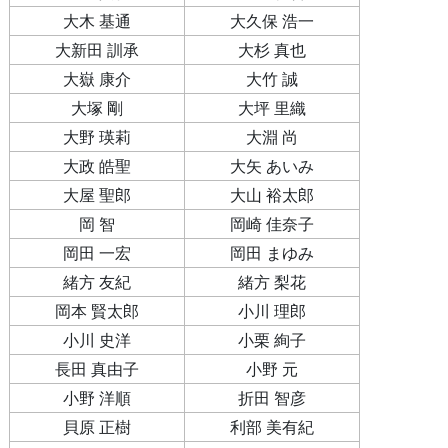
大木 基通
大久保 浩一
大新田 訓承
大杉 真也
大嶽 康介
大竹 誠
大塚 剛
大坪 里織
大野 瑛莉
大淵 尚
大政 皓聖
大矢 あいみ
大屋 聖郎
大山 裕太郎
岡 智
岡崎 佳奈子
岡田 一宏
岡田 まゆみ
緒方 友紀
緒方 梨花
岡本 賢太郎
小川 理郎
小川 史洋
小栗 絢子
長田 真由子
小野 元
小野 洋順
折田 智彦
貝原 正樹
利部 美有紀