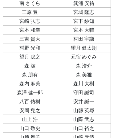
南 さくら
箕浦 安祐
三原 豊
宮城 隆志
宮崎 弘志
宮下 紗知
宮本 和幸
宮本 大輔
三吉 貴大
村田 宇謙
村野 光和
望月 健太朗
望月 聡之
元宿 めぐみ
森 潔
森 浩介
森 朋有
森 美雅
森内 麻美
森川 大樹
森澤 健一郎
守田 誠司
八百 佑樹
安井 誠一
安岡 尭之
山縣 英尋
山上 浩
山際 武志
山口 敬史
山口 裕之
山﨑 舞子
山崎 元靖