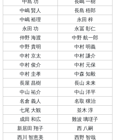
中島 功
長嶋 一樹
中嶋 賢人
長島 梧郎
中嶋 裕理
永田 梓
永田 功
永冨 彰仁
仲野 海渡
中野 航一郎
中野 貴明
中村 明義
中村 京太
中村 謙介
中村 俊介
中村 元保
中村 圭孝
中森 知毅
長屋 昌樹
長山 未来
中山 祐介
中山 洋平
名倉 義人
名取 穣治
七尾 大観
並木 淳
成田 和広
難波 璃瑳子
新居田 翔子
西 八嗣
西川 智恵美
西野 智哉