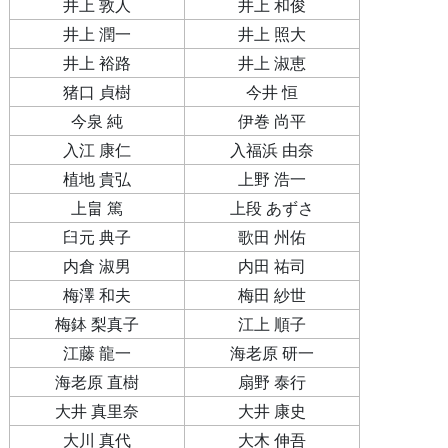
井上 敦人
井上 和俊
井上 潤一
井上 照大
井上 裕路
井上 淑恵
猪口 貞樹
今井 恒
今泉 純
伊巻 尚平
入江 康仁
入福浜 由奈
植地 貴弘
上野 浩一
上畠 篤
上段 あずさ
臼元 典子
歌田 州佑
内倉 淑男
内田 祐司
梅澤 和夫
梅田 紗世
梅鉢 梨真子
江上 順子
江藤 龍一
海老原 研一
海老原 直樹
扇野 泰行
大井 真里奈
大井 康史
大川 真代
大木 伸吾