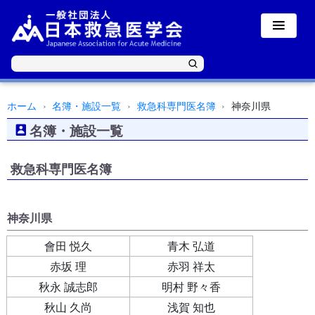
ホーム
名簿・施設一覧
救急科専門医名簿
神奈川県
名簿・施設一覧
救急科専門医名簿
神奈川県
會田 悦久
青木 弘道
赤坂 理
赤羽 祥太
秋永 誠志郎
明村 野々香
秋山 久尚
浅賀 知也