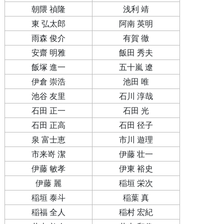
朝隈 禎隆
浅利 靖
東 弘太郎
阿南 英明
雨森 俊介
有賀 徹
安齋 明雅
飯田 秀夫
飯塚 進一
五十嵐 遼
伊倉 崇浩
池田 唯
池谷 友里
石川 淳哉
石田 正一
石田 光
石田 正高
石田 径子
泉 富士恵
市川 遊理
市来嵜 潔
伊藤 壮一
伊藤 敏孝
伊東 裕史
伊藤 麗
稲垣 栄次
稲垣 泰斗
稲葉 真
稲福 全人
稲村 宏紀