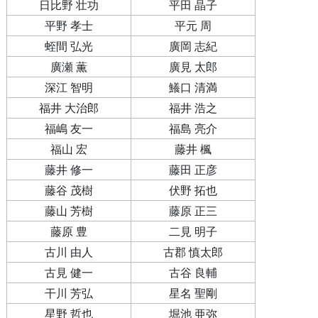
日比野 壮功
平田 晶子
平野 孝士
平元 周
蛭間 弘光
廣岡 志紀
廣瀬 薫
廣見 太郎
深江 智明
鱶口 清満
福井 大治郎
福井 浩之
福嶋 友一
福島 亮介
福山 宏
藤井 楓
藤井 修一
藤田 正彦
藤谷 茂樹
伏野 拓也
藤山 芳樹
藤原 正三
藤原 豊
二見 明子
古川 由人
古郡 慎太郎
古見 健一
古谷 良輔
干川 芳弘
星名 聖剛
星野 哲也
堀池 亜弥