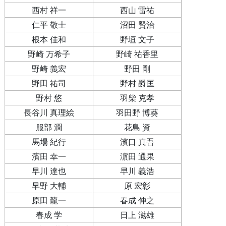
西村 祥一
西山 雷祐
仁平 敬士
沼田 賢治
根本 佳和
野垣 文子
野崎 万希子
野崎 祐香里
野崎 義宏
野田 剛
野田 祐司
野村 爵匡
野村 悠
羽柴 克孝
長谷川 真理絵
羽田野 博葵
服部 潤
花島 資
馬場 紀行
濱口 真吾
濱田 幸一
濵田 通果
早川 達也
早川 義浩
早野 大輔
原 宏彰
原田 龍一
春成 伸之
春成 学
日上 滋雄