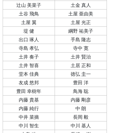
辻山 美菜子
土金 真人
土谷 飛鳥
土屋 亜由美
土屋 翼
土屋 光正
堤 健
綱野 祐美子
出口 琢人
手島 隆志
寺島 孝弘
寺中 寛
土井 奏子
土井 賢治
土井 智喜
土居 正和
堂本 佳典
徳弘 圭一
友成 悠邦
豊田 洋
豊田 幸樹年
鳥海 聡
内藤 貴基
内藤 剛彦
内藤 純行
中 朗
中井 菜摘
長岡 毅
中川 智生
中川 基人