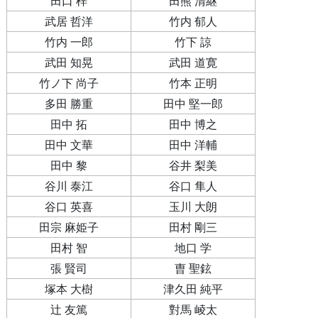
田口 梓
田熊 清継
武居 哲洋
竹内 郁人
竹内 一郎
竹下 諒
武田 知晃
武田 道寛
竹ノ下 尚子
竹本 正明
多田 勝重
田中 堅一郎
田中 拓
田中 博之
田中 文華
田中 洋輔
田中 黎
谷井 梨美
谷川 泰江
谷口 隼人
谷口 英喜
玉川 大朗
田宗 麻姫子
田村 剛三
田村 智
地口 学
張 賢司
曺 聖鉉
塚本 大樹
津久田 純平
辻 友篤
對馬 崚太