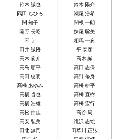
鈴木 誠也
鈴木 陽介
隅田 ちひろ
瀬尾 浩希
関 知子
関根 一朗
關野 長昭
妹尾 聡美
宋 宁
相馬 一亥
田井 誠悟
平 泰彦
高木 俊介
高木 誠
高島 順平
髙田 志保
髙田 忠明
髙野 修身
高橋 あゆみ
高橋 耕平
高橋 哲也
髙橋 直樹
高橋 浩雄
高橋 宏行
高松 由佳
高谷 周
髙安 弘美
滝沢 志絵
田北 無門
田草川 正弘