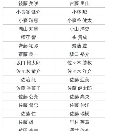
後藤 美咲
古藤 里佳
小長谷 健介
小林 駿
小森 瑞恵
小森谷 健太
湖山 知篤
小山 洋史
權守 智
崔 貴成
齊藤 祐弥
齋藤 豊
齋藤 良一
坂口 裕介
坂口 裕太郎
佐々木 勝教
佐々木 恭介
佐々木 洋介
佐治 龍
佐藤 亜美
佐藤 香菜子
佐藤 健太郎
佐藤 公亮
佐藤 高央
佐藤 督忠
佐藤 伸洋
佐藤 仁
佐藤 瑞樹
佐藤 雄一
里村 英章
猿田 高志
澤井 啓介