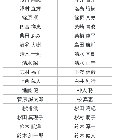
澤村 直輝
塩島 裕樹
篠原 潤
篠原 真史
四宮 祥恵
柴崎 貴俊
柴田 あみ
柴橋 康平
澁谷 大樹
島田 航輔
清水 一起
清水 直樹
清水 誠
清水 正幸
志村 福子
下澤 信彦
上西 蔵人
白井 利行
進藤 健
神人 将
菅原 誠太郎
杉 真惠
杉浦 潤
杉田 篤紀
杉田 真理子
杉村 朋子
鈴木 航洋
鈴木 淳一
鈴木 紳一郎
鈴木 健人