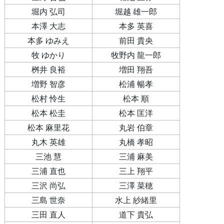
堀内 弘司
堀越 雄一郎
本澤 大志
本多 英喜
本多 ゆみえ
前田 貴央
牧 ゆかり
牧野内 龍一郎
桝井 良裕
増田 翔吾
増野 智彦
松浦 暢孝
松村 怜生
松本 順
松本 松圭
松本 匡洋
松本 麻里花
丸岩 伯章
丸木 英雄
丸橋 孝昭
三池 慧
三浦 麻美
三浦 直也
三上 翔平
三沢 尚弘
三澤 菜穂
三島 世奈
水上 紗緒里
三田 直人
道下 貴弘