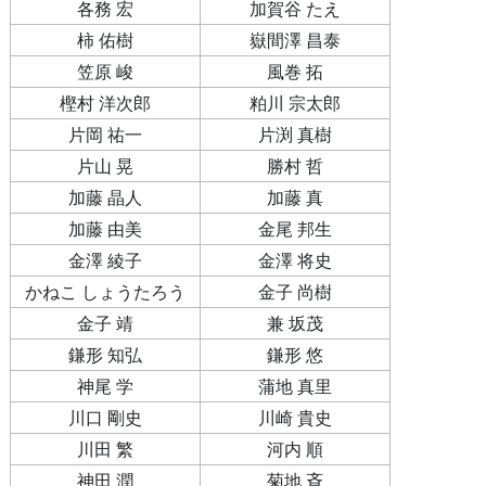
各務 宏
加賀谷 たえ
柿 佑樹
嶽間澤 昌泰
笠原 峻
風巻 拓
樫村 洋次郎
粕川 宗太郎
片岡 祐一
片渕 真樹
片山 晃
勝村 哲
加藤 晶人
加藤 真
加藤 由美
金尾 邦生
金澤 綾子
金澤 将史
かねこ しょうたろう
金子 尚樹
金子 靖
兼 坂茂
鎌形 知弘
鎌形 悠
神尾 学
蒲地 真里
川口 剛史
川崎 貴史
川田 繁
河内 順
神田 潤
菊地 斉