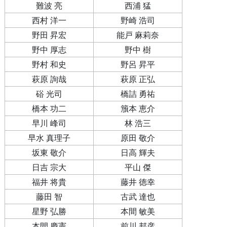
難波 亮
西浦 猛
西村 洋一
野崎 浩司
野田 昇宏
能戸 麻莉奈
野中 厚志
野中 樹
野村 和史
野呂 昇平
萩原 詢哉
萩原 正弘
硲 光司
橋詰 勇祐
橋本 功二
籏本 恵介
早川 峰司
林 浩三
早水 真理子
原田 敬介
坂東 敬介
日高 輝夫
日吉 宗大
平山 傑
福井 将貴
藤井 徳幸
藤田 智
古武 達也
星野 弘勝
本間 敏美
本間 慶憲
前川 邦彦