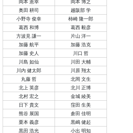
岡本 憲幸
岡本 博之
奥田 耕司
越阪部 学
小野寺 俊幸
柿崎 隆一郎
葛西 和博
葛西 毅彦
方波見 謙一
片山 洋一
加藤 航平
加藤 浩克
加藤 史人
川口 哲
川島 如仙
川田 大輔
川内 健太郎
川原 翔太
丸藤 哲
北岡 文生
北上 英彦
北川 正博
北村 宏之
金城 綾美
日下 貴文
窪田 生美
熊谷 展国
倉田 佳明
栗本 義彦
黒嶋 健起
黒田 浩光
小出 明知