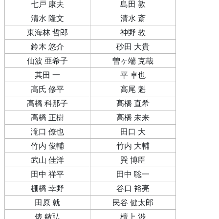
七戸 康夫
島田 敦
清水 隆文
清水 斎
東海林 哲郎
神野 敦
鈴木 悠介
砂田 大貴
仙波 亜希子
曽ヶ端 克哉
其田 一
平 卓也
高氏 修平
高尾 魁
髙橋 科那子
髙橋 直希
高橋 正樹
高橋 未来
滝口 僚也
田口 大
竹内 俊輔
竹内 大輔
武山 佳洋
巽 博臣
田中 祥平
田中 聡一
棚橋 幸野
谷口 裕亮
田原 就
民谷 健太郎
俵 敏弘
檀上 渉