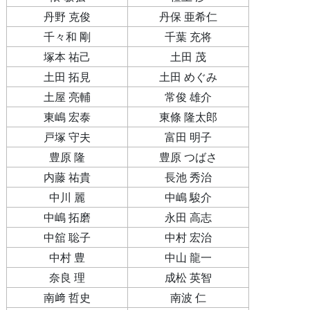
丹野 克俊
丹保 亜希仁
千々和 剛
千葉 充将
塚本 祐己
土田 茂
土田 拓見
土田 めぐみ
土屋 亮輔
常俊 雄介
東嶋 宏泰
東條 隆太郎
戸塚 守夫
富田 明子
豊原 隆
豊原 つばさ
内藤 祐貴
長池 秀治
中川 麗
中嶋 駿介
中嶋 拓磨
永田 高志
中舘 聡子
中村 宏治
中村 豊
中山 龍一
奈良 理
成松 英智
南﨑 哲史
南波 仁