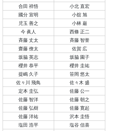
合田 祥悟
小北 直宏
國分 宣明
小舘 旭
児玉 善之
小林 巌
今 眞人
西條 正二
斉藤 丈太
斉藤 智誉
齋藤 僚太
佐賀 広
坂脇 英志
坂脇 園子
櫻井 恭平
櫻井 圭祐
提嶋 久子
笹岡 悠太
佐々川 飛鳥
佐々木 盛
定本 圭弘
佐藤 公一
佐藤 智洋
佐藤 朝之
佐藤 弘樹
佐藤 寛起
佐藤 洋祐
沢本 圭悟
塩田 浩平
塩谷 信喜