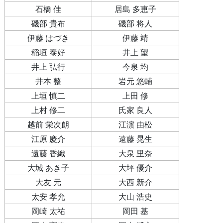
石橋 佳
居島 多恵子
磯部 貴布
磯部 将人
伊藤 はづき
伊藤 靖
稲垣 泰好
井上 望
井上 弘行
今泉 均
井本 整
岩元 悠輔
上垣 慎二
上田 修
上村 修二
氏家 良人
越前 栄次朗
江濵 由松
江原 慶介
遠藤 晃生
遠藤 香織
大泉 里奈
大城 あき子
大坪 優介
大友 元
大西 新介
太安 孝允
大山 浩史
岡崎 太祐
岡田 基