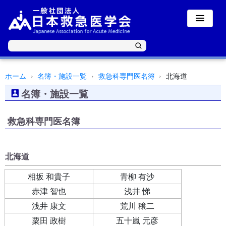
ホーム
名簿・施設一覧
救急科専門医名簿
北海道
名簿・施設一覧
救急科専門医名簿
北海道
相坂 和貴子
青柳 有沙
赤津 智也
浅井 悌
浅井 康文
荒川 穣二
粟田 政樹
五十嵐 元彦