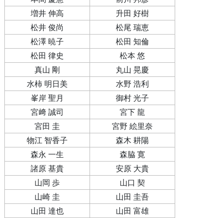
増井 伸高
升田 好樹
松井 俊尚
松尾 瑞恵
松澤 暁子
松田 知倫
松田 律史
松本 悠
真山 剛
丸山 晃慶
水柿 明日美
水野 浩利
峯岸 聖月
御村 光子
宮﨑 誠司
宮下 龍
宮田 圭
宮野 絵里奈
物江 智香子
森木 耕陽
森永 一生
森脇 寛
諸原 基貴
安原 大貴
山岡 歩
山口 契
山崎 圭
山田 圭吾
山田 達也
山田 富雄