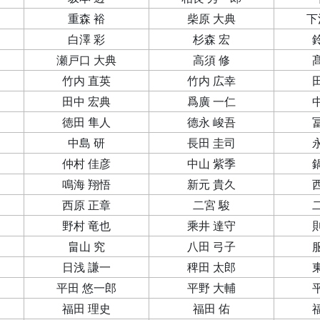
重森 裕
柴原 大典
下
白澤 彩
杉森 宏
瀬戸口 大典
高須 修
竹内 直英
竹内 広幸
田中 宏典
爲廣 一仁
徳田 隼人
德永 峻吾
中島 研
長田 圭司
仲村 佳彦
中山 紫季
鳴海 翔悟
新元 貴久
西原 正章
二宮 駿
野村 竜也
乘井 達守
畠山 究
八田 弓子
日浅 謙一
稗田 太郎
平田 悠一郎
平野 大輔
福田 理史
福田 佑