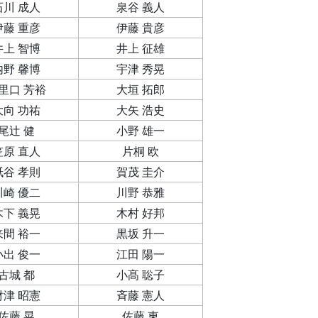
石川 成人
泉谷 義人
伊藤 重彦
伊藤 貴彦
井上 智博
井上 征雄
内野 馨博
宇津 秀晃
里口 芳裕
大垣 拓郎
大向 功祐
大矢 浩史
尾辻 健
小野 雄一
笠原 直人
片桐 欧
紙谷 孝則
賀茂 圭介
川崎 優二
川野 恭雅
木下 義晃
木村 好邦
来間 裕一
黒坂 升一
小出 俊一
江田 陽一
古城 都
小髙 聡子
財津 昭憲
斉藤 憲人
佐藤 晃
佐藤 東