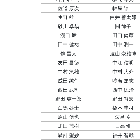
佐道 康次
軸屋 諒一
生野 雄二
白井 善太郎
砂川 卓哉
関 律子
瀧口 舞
田口 健蔵
田中 健祐
田中 潤一
鶴 昌太
遠山 奈雅博
友田 昌徳
中江 信明
中村 篤雄
中村 大介
成田 純任
鳴海 篤志
西田 武司
西中 徳治
野田 英一郎
野田 智宏
白馬 雄士
橋本 圭司
原山 信也
波呂 卓
疋田 茂樹
日高 惟
廣郡 聖妙
福井 智哉