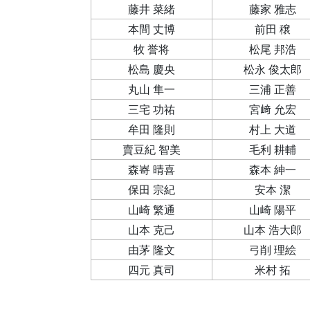
藤井 菜緒
藤家 雅志
本間 丈博
前田 穣
牧 誉将
松尾 邦浩
松島 慶央
松永 俊太郎
丸山 隼一
三浦 正善
三宅 功祐
宮﨑 允宏
牟田 隆則
村上 大道
賣豆紀 智美
毛利 耕輔
森㟢 晴喜
森本 紳一
保田 宗紀
安本 潔
山崎 繁通
山崎 陽平
山本 克己
山本 浩大郎
由茅 隆文
弓削 理絵
四元 真司
米村 拓