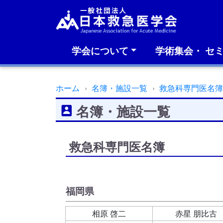
学会について
学術集会・ セ
ホーム
名簿・施設一覧
救急科専門医名
名簿・施設一覧
救急科専門医名簿
福岡県
相原 啓二
赤星 朋比古