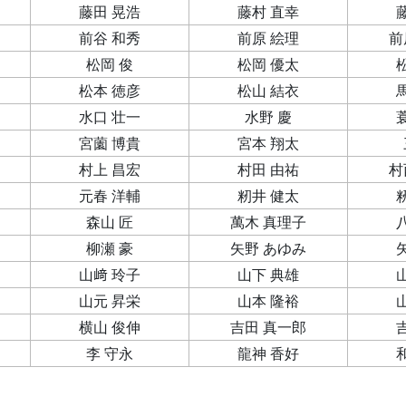
藤田 晃浩
藤村 直幸
前谷 和秀
前原 絵理
前
松岡 俊
松岡 優太
松本 徳彦
松山 結衣
水口 壮一
水野 慶
宮薗 博貴
宮本 翔太
村上 昌宏
村田 由祐
村
元春 洋輔
籾井 健太
森山 匠
萬木 真理子
柳瀬 豪
矢野 あゆみ
山﨑 玲子
山下 典雄
山元 昇栄
山本 隆裕
横山 俊伸
吉田 真一郎
李 守永
龍神 香好