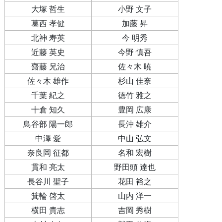
大塚 哲生
小野 文子
葛西 孝健
加藤 昇
北神 寿英
今 明秀
近藤 英史
今野 慎吾
齋藤 兄治
佐々木 暁
佐々木 雄作
杉山 佳奈
千葉 紀之
徳竹 雅之
十倉 知久
豊岡 広康
鳥谷部 陽一郎
長沖 雄介
中澤 愛
中山 弘文
奈良岡 征都
名和 宏樹
貫和 亮太
野田頭 達也
長谷川 聖子
花田 裕之
箕輪 啓太
山内 洋一
横田 貴志
吉岡 秀樹