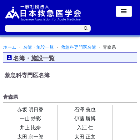
ホーム
名簿・施設一覧
救急科専門医名簿
青森県
名簿・施設一覧
救急科専門医名簿
青森県
赤坂 明日香
石澤 義也
一山 紗彩
伊藤 勝博
井上 比奈
入江 仁
太田 宗一郎
太田 正文