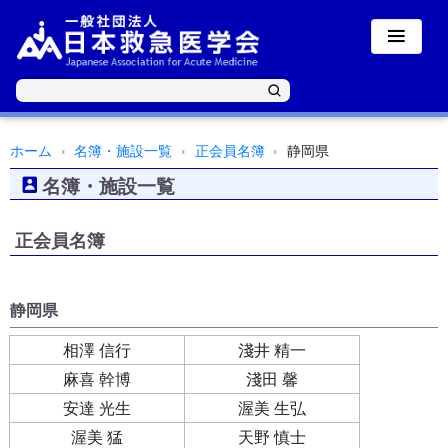
ホーム
名簿・施設一覧
正会員名簿
静岡県
名簿・施設一覧
正会員名簿
静岡県
相澤 信行
淺井 精一
麻喜 幹博
淺田 馨
安達 光生
渥美 生弘
渥美 猛
天野 慎士