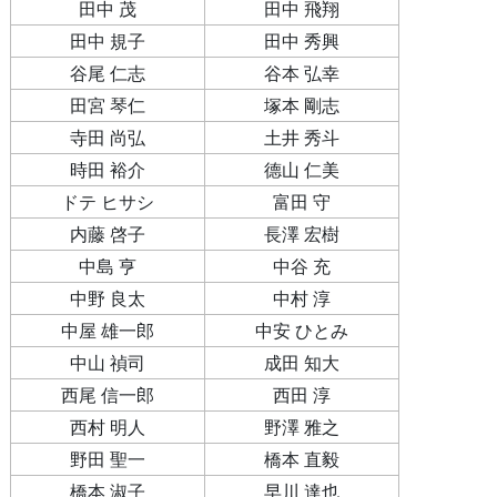
田中 茂
田中 飛翔
田中 規子
田中 秀興
谷尾 仁志
谷本 弘幸
田宮 琴仁
塚本 剛志
寺田 尚弘
土井 秀斗
時田 裕介
德山 仁美
ドテ ヒサシ
富田 守
内藤 啓子
長澤 宏樹
中島 亨
中谷 充
中野 良太
中村 淳
中屋 雄一郎
中安 ひとみ
中山 禎司
成田 知大
西尾 信一郎
西田 淳
西村 明人
野澤 雅之
野田 聖一
橋本 直毅
橋本 淑子
早川 達也