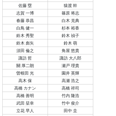
佐藤 塁
猿渡 幹
志賀 一博
篠原 将志
春藤 恭昌
白木 克典
白鳥 健一
杉本 裕香
鈴木 秀聖
鈴木 禎子
鈴木 彪矢
鈴木 萌
須田 倫之
角屋 悠貴
諏訪 哲
諏訪 大八郎
關 厚二朗
瀬戸 理貴
曽根田 光
園井 英輝
高木 保
高瀬 浩之
高橋 カナン
高橋 祥司
高橋 善明
竹内 隆浩
武田 栞幸
竹中 俊介
立花 早人
田中 圭