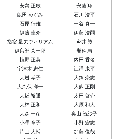
安齊 正敏
安藤 翔
飯田 めぐみ
石川 浩平
石原 行雄
一谷 真一
伊藤 圭介
伊藤 浩嗣
指宿 量矢ウィリアム
今井 敦
伊良部 真一郎
岩科 慧
植野 正英
内田 香名
宇津木 忠仁
江澤 康平
大岩 孝子
大鐘 崇志
大久保 洋一
大熊 正剛
大坂 裕通
太田 啓介
大林 正和
大原 和人
大森 一彦
奥山 智紗子
小澤 章子
小野 宏志
片山 大輔
加藤 俊哉