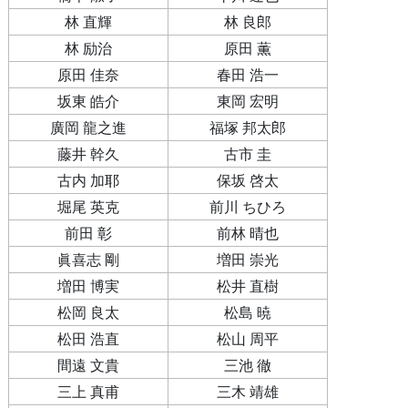
林 直輝
林 良郎
林 励治
原田 薫
原田 佳奈
春田 浩一
坂東 皓介
東岡 宏明
廣岡 龍之進
福塚 邦太郎
藤井 幹久
古市 圭
古内 加耶
保坂 啓太
堀尾 英克
前川 ちひろ
前田 彰
前林 晴也
眞喜志 剛
増田 崇光
増田 博実
松井 直樹
松岡 良太
松島 暁
松田 浩直
松山 周平
間遠 文貴
三池 徹
三上 真甫
三木 靖雄