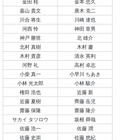
金田 桂
金本 忠久
嘉山 貴文
唐木 克二
川合 将生
川崎 達也
河西 怜
神田 章男
神戸 勝世
北 雄介
北村 真樹
木村 慶
木村 貴彦
清永 英利
河野 礼
高村 卓志
小柴 真一
小早川 ちあき
小林 光太郎
小林 駿介
権田 浩也
近藤 新
近藤 夏樹
齊藤 岳児
齋藤 保隆
齋藤 隆介
サカイ タツロウ
坂根 舜哉
佐藤 浩一
佐藤 潤
佐藤 史崇
佐藤 悠紀