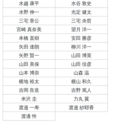
水越 康平
水谷 敦史
水野 伸一
光定 健太
三宅 章公
三宅 央哲
宮崎 真奈美
望月 洋一
本橋 直樹
安田 勝彦
矢田 達朗
柳川 洋一
矢野 賢一
山田 博英
山田 美保
山田 佳彦
山本 博崇
山森 温
横地 裕太
横山 和久
吉岡 良造
吉野 篤人
米沢 圭
力丸 翼
渡邉 一寿
渡邉 紗耶香
渡邊 怜