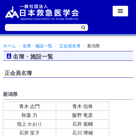
ホーム
名簿・施設一覧
正会員名簿
新潟県
名簿・施設一覧
正会員名簿
新潟県
青木 志門
青木 信将
秋葉 力
飯野 竜彦
池上 かおり
石井 俊輔
石井 笙子
石川 博補