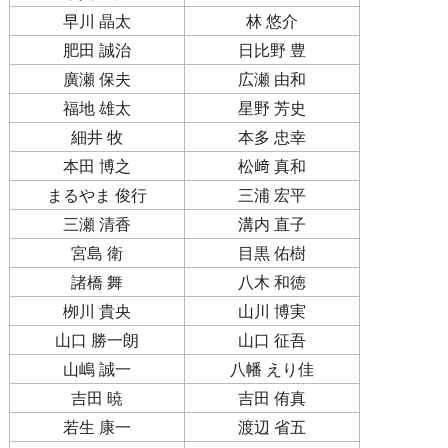
早川 晶太
林 悠介
肥田 誠治
日比野 豊
廣瀬 保夫
広瀬 由和
福地 雄太
星野 芳史
細井 牧
本多 忠幸
本田 博之
松﨑 真和
まるやま 俊行
三浦 宏平
三瀬 清香
溝内 直子
宮島 衛
目黒 佑樹
諸橋 舞
八木 和徳
栁川 貴央
山川 博実
山口 勝一朗
山口 征吾
山嶋 誠一
八幡 えり佳
吉田 暁
吉田 侑真
若生 康一
渡辺 省五