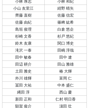
小林 厚志
小林 和紀
小山 友里江
紺野 晴矢
齊藤 直樹
佐藤 信宏
佐藤 由紀
篠﨑 紘希
島垣 俊理
白倉 悠企
杉崎 文香
杉戸 悠紀
鈴木 友康
関口 博史
滝沢 一泰
田嶋 淳哉
田中 敏春
田中 遼
田辺 耕介
田山 雅雄
土田 雅史
椿 大輝
外川 雄輝
富岡 仁
冨田 大祐
中本 盛仁
縄田 淳
西山 慶
新田 正和
仁村 明日香
額賀 俊介
濵田 壮