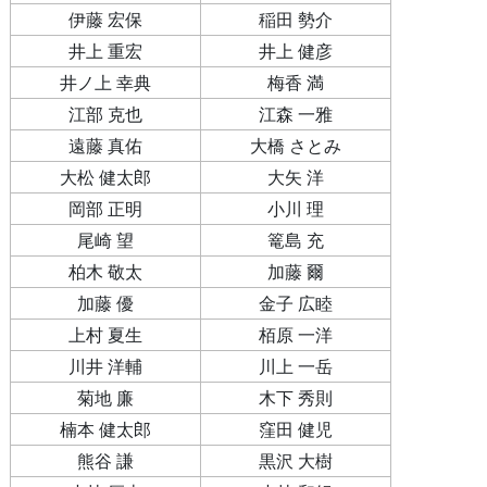
伊藤 宏保
稲田 勢介
井上 重宏
井上 健彦
井ノ上 幸典
梅香 満
江部 克也
江森 一雅
遠藤 真佑
大橋 さとみ
大松 健太郎
大矢 洋
岡部 正明
小川 理
尾崎 望
篭島 充
柏木 敬太
加藤 爾
加藤 優
金子 広睦
上村 夏生
栢原 一洋
川井 洋輔
川上 一岳
菊地 廉
木下 秀則
楠本 健太郎
窪田 健児
熊谷 謙
黒沢 大樹