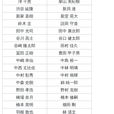
澤 千恵
柴山 美紀根
渋谷 紘隆
新貝 達
新家 直樹
新堂 晃大
鈴木 圭
説田 守道
田中 光司
田中 康次郎
谷川 高士
谷口 健太郎
谷崎 隆太郎
田村 佳久
冨田 正樹
豊田 甲子男
中嶋 幸仙
中島 裕一
中西 丈比佐
中林 明璃
中村 彰秀
中村 侑暉
中森 史朗
錦 純一郎
野田 孝浩
野村 克樹
橋場 奈月
橋本 修嗣
橋本 英明
畑田 剛
羽根 敦也
林 清文