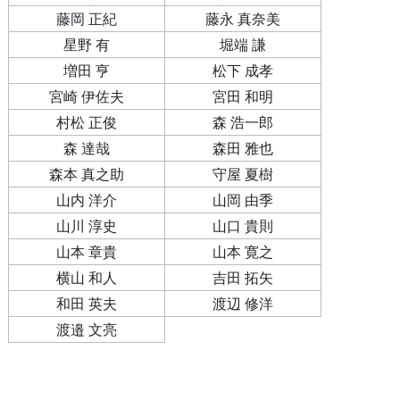
藤岡 正紀
藤永 真奈美
星野 有
堀端 謙
増田 亨
松下 成孝
宮崎 伊佐夫
宮田 和明
村松 正俊
森 浩一郎
森 達哉
森田 雅也
森本 真之助
守屋 夏樹
山内 洋介
山岡 由季
山川 淳史
山口 貴則
山本 章貴
山本 寛之
横山 和人
吉田 拓矢
和田 英夫
渡辺 修洋
渡邉 文亮