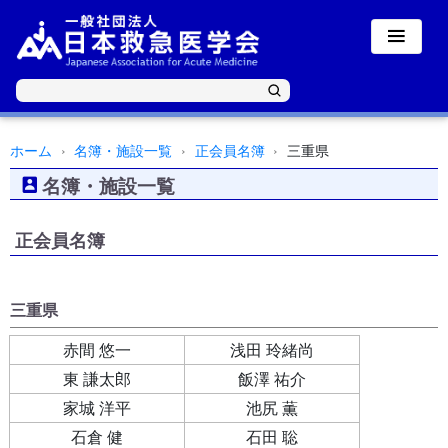
ホーム
名簿・施設一覧
正会員名簿
三重県
名簿・施設一覧
正会員名簿
三重県
赤間 悠一
浅田 玲緒尚
東 謙太郎
飯澤 祐介
家城 洋平
池尻 薫
石倉 健
石田 聡