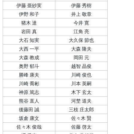
伊藤 亜紗実
伊藤 秀樹
伊野 和子
井上 敬章
猪木 達
今井 寛
岩田 真
江角 亮
大石 知実
大久保 節也
大西 一平
大森 隆夫
大森 教成
岡田 元
奥野 郁斗
越智 晶俊
勝峰 康夫
川崎 俊也
川崎 喬彬
川本 英嗣
神原 篤志
木下 玄太
熊谷 直人
河埜 道夫
後藤田 誠
三枝 庄太郎
坂倉 康文
佐々木 賢
佐々木 俊哉
佐藤 啓太