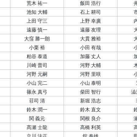
荒木 祐一
飯田 浩行
池知 大輔
石上 耕司
上田 守三
上野 幸廣
遠藤 慎一
遠藤 友理
大窪 勝一朗
大貫 雅裕
小栗 裕
小田 有哉
粕谷 泰道
加藤 丈人
川崎 普司
河野 大輔
河野 元嗣
河野 里咲
小山 完二
小山 泰明
篠永 真弓
柴田 智行
澁
荘司 清
新堀 浩志
鈴木 潤一
鈴木 直文
関 義元
関根 良介
髙瀬 士龍
高橋 利英
立川 法正
舘 泰雄