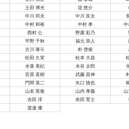
土田 博光
堤 悠介
中川 邦夫
中川 良太
中村 和裕
中村 孝
中
西村 公
野露 彩乃
平野 千秋
福元 崇人
古川 琢斗
朴 啓俊
松田 久実
松本 大昌
水落 美紀
水谷 太郎
宮原 直樹
武藤 昌伸
門間 英二
矢口 慎也
山名 英俊
山内 孝義
山
吉田 淳
依田 育士
渡邉 優