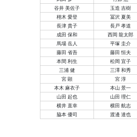
谷井 美佐子
玉造 吉樹
栩木 愛登
冨沢 夏美
長津 貴子
長戸 孝道
成田 保和
西岡 龍太郎
馬場 岳人
平塚 圭介
藤田 省吾
藤田 恒夫
本間 利生
松岡 宜子
三浦 健
三澤 和秀
宮 顕
宮 淳
本木 麻衣子
本山 景一
山田 起也
山田 理仁
横井 直幸
横田 航志
脇本 優司
渡邊 達也