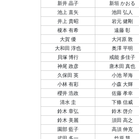
新井 晶子
新垣 かおる
池上 直矢
池田 弘人
井上 貴昭
岩元 健剛
榎本 有希
遠藤 彰
大賀 優
大河原 敦
大和田 淳也
奥澤 平明
貝塚 博行
戒能 多佳子
神尾 政彦
唐木田 真也
久保田 英
小池 琴海
小林 有彩
小森 大輝
櫻井 浩政
佐藤 孝幸
清水 圭
下條 信威
鈴木 章弘
鈴木 啓介
鈴木 美麗
須田 高之
園部 藍子
高須 伸克
武田 多一
竹原 慧