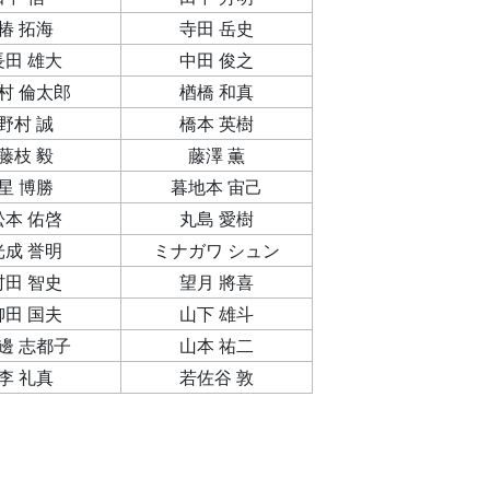
椿 拓海
寺田 岳史
長田 雄大
中田 俊之
村 倫太郎
楢橋 和真
野村 誠
橋本 英樹
藤枝 毅
藤澤 薫
星 博勝
暮地本 宙己
松本 佑啓
丸島 愛樹
光成 誉明
ミナガワ シュン
村田 智史
望月 將喜
柳田 国夫
山下 雄斗
邊 志都子
山本 祐二
李 礼真
若佐谷 敦