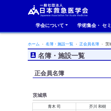
学会について
学術集会・ セ
ホーム
名簿・施設一覧
正会員名簿
茨
名簿・施設一覧
正会員名簿
茨城県
青木 司
芥川 和樹