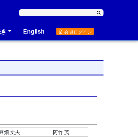
続き
English
会員ログイン
豆畑 丈夫
阿竹 茂