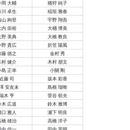
井岡 大輔
猪狩 純子
市川 卓生
稲垣 雅春
内山 絢登
宇野 翔吾
大内 崇裕
大桶 博美
大野 美典
大橋 教良
小野 貴広
折笠 陽風
加藤 徳之
金村 秀
木村 健介
木村 朋文
小島 正幸
小關 剛
近藤 司
坂本 彩香
澤 安友未
島根 瑠唯
瑞木 亨
菅谷 郁夫
鈴木 広道
鈴木 雅博
瀬口 雅人
瀬下 明良
高橋 雄治
高橋 洋子
田中 信一
田中 芳明