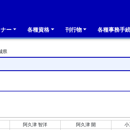
ミナー
各種資格
刊行物
各種事務手
城県
阿久津 智洋
阿久津 開
小