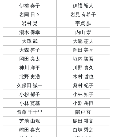
伊禮 奏子
伊禮 裕人
岩岡 日々
岩見 有希子
岩村 晃
宇貞 歩
潮木 保幸
内山 崇
大澤 武
大瀧 憲夫
大森 啓子
岡田 美々
岡田 亮太
垣内 駿吾
神川 洋平
川野 貴久
北野 史浩
木村 哲也
久保田 誠一
桑村 紀子
小杉 郁子
小林 知子
小林 寛基
小淵 岳恒
齊藤 千十里
階戸 尊
芝池 由規
島田 耕文
嶋田 喜充
白塚 秀之