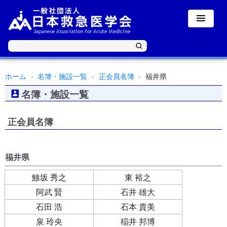
ホーム
名簿・施設一覧
正会員名簿
福井県
名簿・施設一覧
正会員名簿
福井県
鯵坂 秀之
東 裕之
阿武 賢
石井 雄大
石田 浩
石本 貴美
泉 玲央
稲井 邦博