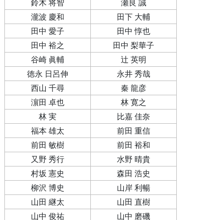
鈴木 将智
瀬良 誠
瀧波 慶和
田下 大輔
田中 愛子
田中 惇也
田中 裕之
田中 梨華子
谷崎 眞輔
辻 英明
徳永 日呂伸
永井 秀哉
西山 千尋
秦 龍彦
濵田 卓也
林 寛之
林 実
比嘉 佳奈
福本 雄太
前田 重信
前田 敏樹
前田 裕和
又野 秀行
水野 晴貴
村坂 憲史
森田 浩史
柳沢 博史
山岸 利暢
山田 継太
山田 直樹
山中 俊祐
山中 磨磯