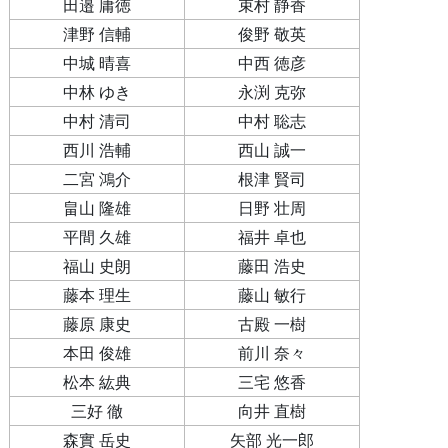
田邉 庸徳
束村 静香
津野 信輔
俊野 敬英
中城 晴喜
中西 徳彦
中林 ゆき
永渕 克弥
中村 清司
中村 聡志
西川 浩輔
西山 誠一
二宮 鴻介
根津 賢司
畠山 隆雄
日野 壮周
平間 久雄
福井 卓也
福山 史朗
藤田 浩史
藤本 理生
藤山 敏行
藤原 康史
古殿 一樹
本田 俊雄
前川 奈々
松本 紘典
三宅 悠香
三好 徹
向井 直樹
森實 岳史
矢部 光一郎