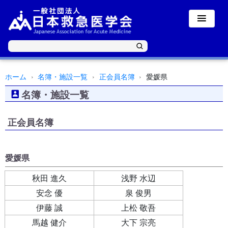
ホーム
名簿・施設一覧
正会員名簿
愛媛県
名簿・施設一覧
正会員名簿
愛媛県
秋田 進久
浅野 水辺
安念 優
泉 俊男
伊藤 誠
上松 敬吾
馬越 健介
大下 宗亮