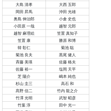
大島 清孝
大西 五郎
岡田 昇馬
沖田 光雄
奥島 伸治郎
小倉 史也
小田原 一哉
越智 元郎
越智 麻理絵
笠置 真知子
笠置 康
勝原 和博
韓 彰仁
菊池 聡
菊池 良夫
黒尾 健人
斉藤 美瑛
佐藤 格夫
佐藤 裕一
塩岡 天平
芝 陽介
嶋本 純也
杉山 圭三
高石 和
髙野 信二
竹内 龍之介
竹澤 光明
武智 昭彦
竹葉 淳
田中 光一