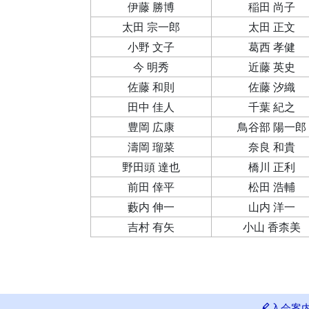
伊藤 勝博
稲田 尚子
太田 宗一郎
太田 正文
小野 文子
葛西 孝健
今 明秀
近藤 英史
佐藤 和則
佐藤 汐織
田中 佳人
千葉 紀之
豊岡 広康
鳥谷部 陽一郎
濤岡 瑠菜
奈良 和貴
野田頭 達也
橋川 正利
前田 倖平
松田 浩輔
藪内 伸一
山内 洋一
吉村 有矢
小山 香柰美
入会案