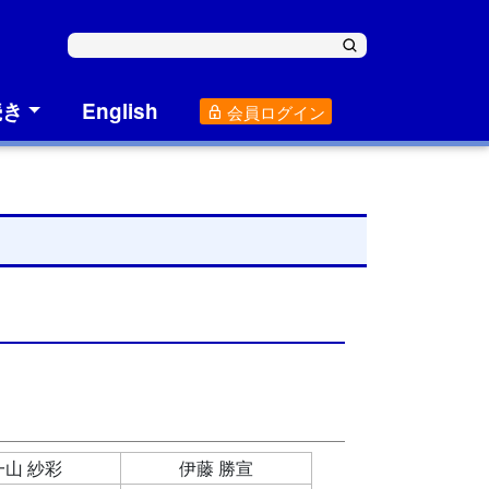
続き
English
会員ログイン
一山 紗彩
伊藤 勝宣