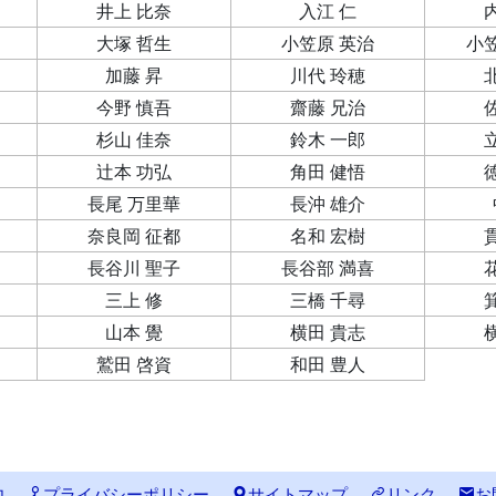
井上 比奈
入江 仁
大塚 哲生
小笠原 英治
小
加藤 昇
川代 玲穂
今野 慎吾
齋藤 兄治
杉山 佳奈
鈴木 一郎
辻本 功弘
角田 健悟
長尾 万里華
長沖 雄介
奈良岡 征都
名和 宏樹
長谷川 聖子
長谷部 満喜
三上 修
三橋 千尋
山本 覺
横田 貴志
鷲田 啓資
和田 豊人
内
プライバシーポリシー
サイトマップ
リンク
お