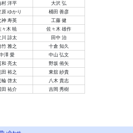
内村 洋平
大沢 弘
笠原 ゆかり
桶田 善彦
北神 寿英
工藤 健
佐々木 暁
佐々木 雄作
立川 諒太
田中 治
徳竹 雅之
十倉 知久
中澤 愛
中山 弘文
貫和 亮太
野坂 侑矢
花田 裕之
東舘 紗貴
箕輪 啓太
八木 貴志
横田 祐介
吉岡 秀樹
問い合わせ