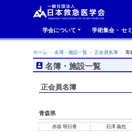
学会について
学術集会・ セ
ホーム
名簿・施設一覧
正会員名簿
青
名簿・施設一覧
正会員名簿
青森県
赤坂 明日香
石澤 義也