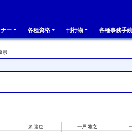
ミナー
各種資格
刊行物
各種事務手
森県
泉 達也
一戸 雅之