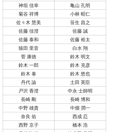
神垣 佳幸
亀山 孔明
菊谷 祥博
小林 昭仁
佐々木 慧美
笹生 昌之
佐藤 佳澄
佐藤 誠
佐藤 泰和
佐藤 裕太
猿田 里音
白水 翔
菅 康徳
鈴木 明文
鈴木 一郎
鈴木 克彦
鈴木 泰
鈴木 悠也
丹代 諭
土田 英臣
戸沢 香澄
中永 士師明
長崎 剛
長崎 博和
中野 雄貴
中畑 潤一
奈良 佑
西成 忍
西野 京子
橋本 浩