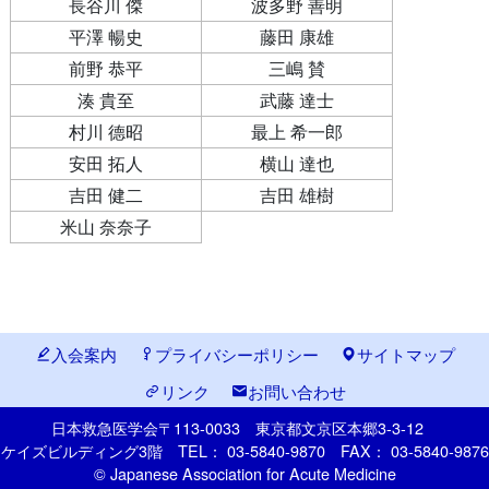
長谷川 傑
波多野 善明
平澤 暢史
藤田 康雄
前野 恭平
三嶋 賛
湊 貴至
武藤 達士
村川 德昭
最上 希一郎
安田 拓人
横山 達也
吉田 健二
吉田 雄樹
米山 奈奈子
入会案内
プライバシーポリシー
サイトマップ
リンク
お問い合わせ
日本救急医学会
〒113-0033
東京都文京区本郷
3-3-12
ケイズビルディング3階
TEL： 03-5840-9870
FAX： 03-5840-9876
© Japanese Association for Acute Medicine