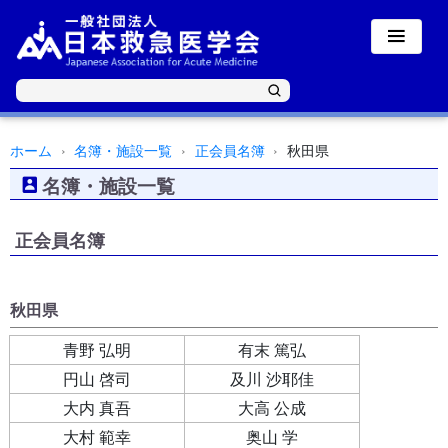
ホーム
名簿・施設一覧
正会員名簿
秋田県
名簿・施設一覧
正会員名簿
秋田県
青野 弘明
有末 篤弘
円山 啓司
及川 沙耶佳
大内 真吾
大高 公成
大村 範幸
奥山 学