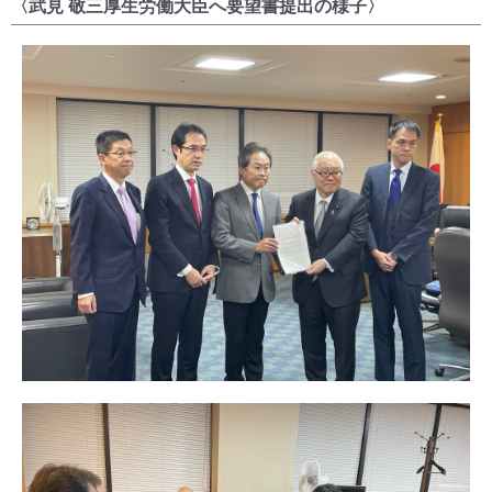
〈武見 敬三厚生労働大臣へ要望書提出の様子〉