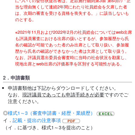
についての委任状提出者は、定款施行細則第3条 第6項の「正
当な理由無くして連続2年間にわたり社員総会を欠席した者
は、次期の審査を受ける資格を喪失する。」に該当しないも
のとする。
※2021年11月および2022年2月の社員総会についてはweb出席
も評議員審査における出席の扱いとするが、参加履歴から氏
名の確認が可能であった者のみ出席として取り扱い、参加履
歴から氏名の確認ができなかった者は欠席として取り扱う。
なお、評議員選出委員会審査時に当時の社会状況を勘案し、
現地出席とweb出席の評価基準を区別する可能性がある。
2．申請書類
申請書類他は下記からダウンロードしてください。
なお、
現評議員であっても申請手続きが必要
ですのでご
注意ください。
◎
様式1～3（審査申請書・経歴・業績歴）
イ．
記載・提出の注意事項
（イ．に基づき、様式1～3を提出のこと）