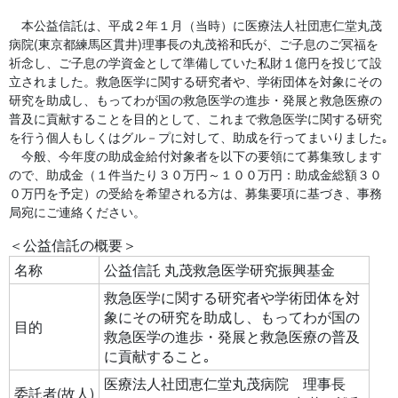
本公益信託は、平成２年１月（当時）に医療法人社団恵仁堂丸茂
病院(東京都練馬区貫井)理事長の丸茂裕和氏が、ご子息のご冥福を
祈念し、ご子息の学資金として準備していた私財１億円を投じて設
立されました。救急医学に関する研究者や、学術団体を対象にその
研究を助成し、もってわが国の救急医学の進歩・発展と救急医療の
普及に貢献することを目的として、これまで救急医学に関する研究
を行う個人もしくはグル－プに対して、助成を行ってまいりました｡
今般、今年度の助成金給付対象者を以下の要領にて募集致します
ので、助成金（１件当たり３０万円～１００万円：助成金総額３０
０万円を予定）の受給を希望される方は、募集要項に基づき、事務
局宛にご連絡ください。
＜公益信託の概要＞
名称
公益信託 丸茂救急医学研究振興基金
救急医学に関する研究者や学術団体を対
象にその研究を助成し、もってわが国の
目的
救急医学の進歩・発展と救急医療の普及
に貢献すること｡
医療法人社団恵仁堂丸茂病院 理事長
委託者(故人)