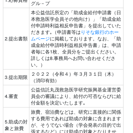
グル－プ
本公益信託所定の「助成金給付申請書（日
本救急医学会員その他向け）」「助成金給
付申請時利益相反申告書」を提出していた
だきます｡（申請書等は
りそな銀行のホー
2.提出書類
ムページ
に掲載しております。なお、「助
成金給付申請時利益相反申告書」は、申請
者毎に各1枚、全員分をご提出ください。
詳しくは8.事務局へお問い合わせくださ
い。）
２０２２（令和４）年３月３１日（木）
3.提出期限
（消印有効）
公益信託丸茂救急医学研究振興基金運営委
4.審査
員会の審議により、給付の可否ならびに給
付金額を決定いたします｡
旅費、宿泊費などは、研究に直接的に関係
する費用であれば助成の対象に含まれます
5.助成の対
が、そうでない場合（学会発表の目的で出
象と旅費
張するなど）には助成の対象となりませ