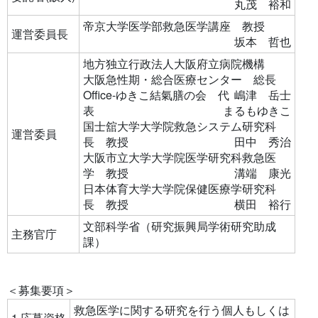
丸茂 裕和
帝京大学医学部救急医学講座 教授
運営委員長
坂本 哲也
地方独立行政法人大阪府立病院機構
大阪急性期・総合医療センター 総長
Office-ゆきこ結氣膳の会 代
嶋津 岳士
表
まるもゆきこ
国士舘大学大学院救急システム研究科
運営委員
長 教授
田中 秀治
大阪市立大学大学院医学研究科救急医
学 教授
溝端 康光
日本体育大学大学院保健医療学研究科
長 教授
横田 裕行
文部科学省（研究振興局学術研究助成
主務官庁
課）
＜募集要項＞
救急医学に関する研究を行う個人もしくは
1.応募資格