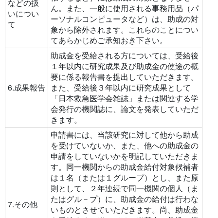
などの扱
ん。また、一般に使用される事務用品（パ
いについ
ーソナルコンピュータなど）は、助成の対
て
象から除外されます。これらのことについ
てあらかじめご承知おき下さい。
助成金を受給される方については、受給後
１年以内に研究成果及び助成金の使途の概
要に係る報告書を提出していただきます。
6.成果報告
また、受給後３年以内に研究成果として
「日本救急医学会雑誌」または関連する学
会発行の機関誌に、論文を発表していただ
きます。
申請書には、当該研究に対して他から助成
を受けていないか、また、他への助成金の
申請をしていないかを明記していただきま
す。同一機関からの助成金給付対象候補者
は１名（または１グループ）とし、また原
則として、２年連続で同一機関の個人（ま
たはグル－プ）に、助成金の給付は行わな
7.その他
いものとさせていただきます。尚、助成金