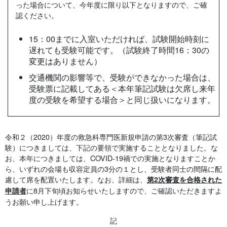
った場合について、今年度に限り以下となりますので、ご確
認ください。
15：00までに入室いただければ、試験開始時刻に
遅れても受験可能です。（試験終了時間16：30の
変更はありません）
交通機関の影響等で、受験ができなかった場合は、
受験票に記載してある＜本年筆記試験は欠席し来年
度の受験を希望する場合＞と同じ扱いになります。
令和２（2020）年度の救急科専門医新規申請の第3次審査（筆記試
験）につきましては、下記の要領で実施することとなりました。な
お、本年につきましては、COVID-19禍での実施となりますことか
ら、いずれの会場も収容定員の3分の１とし、受験者同士の間隔に配
慮して席を配置いたします。なお、詳細は、
第2次審査を合格された
に8月下旬頃お知らせいたしますので、ご確認いただきますよ
申請者
うお願い申し上げます。
記