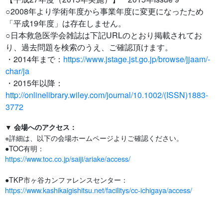
○2008年より学術年度から事業年度に変更になったため
「平成19年度」は存在しません。
○日本救急医学会雑誌は下記URLのとおり掲載されてお
り、過去問題を検索のうえ、ご確認頂けます。
・2014年まで：
https://www.jstage.jst.go.jp/browse/jjaam/-
char/ja
・2015年以降：
http://onlinelibrary.wiley.com/journal/10.1002/(ISSN)1883-
3772
▼ 会場へのアクセス：
※詳細は、以下の会場ホームページよりご確認ください。
●TOC有明：
https://www.toc.co.jp/saiji/ariake/access/
●TKP市ヶ谷カンファレンスセンター：
https://www.kashikaigishitsu.net/facilitys/cc-ichigaya/access/