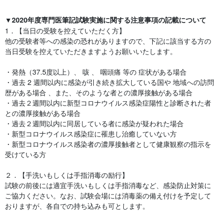
▼2020年度専門医筆記試験実施に関する注意事項の記載について
1．【当日の受験を控えていただく方】
他の受験者等への感染の恐れがありますので、下記に該当する方の
当日受験を控えていただきますようお願いいたします。
・発熱（37.5度以上）、 咳 、 咽頭痛 等の 症状がある場合
・過去 2 週間以内に感染が引き続き拡大している国や 地域への訪問
歴がある場合 、また、そのような者との濃厚接触がある場合
・過去２週間以内に新型コロナウイルス感染症陽性と診断された者
との濃厚接触がある場合
・過去２週間以内に同居している者に感染が疑われた場合
・新型コロナウイルス感染症に罹患し治癒していない方
・新型コロナウイルス感染者の濃厚接触者として健康観察の指示を
受けている方
２．【手洗いもしくは手指消毒の励行】
試験の前後には適宜手洗いもしくは手指消毒など、感染防止対策に
ご協力ください。なお、試験会場には消毒薬の備え付けを予定して
おりますが、各自での持ち込みも可とします。