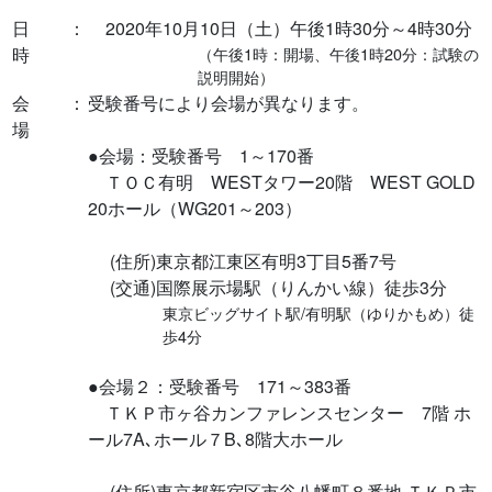
日
：
2020年10月10日（土）午後1時30分～4時30分
時
（午後1時：開場、午後1時20分：試験の
説明開始）
会
：
受験番号により会場が異なります。
場
●会場：受験番号 1～170番
ＴＯＣ有明 WESTタワー20階 WEST GOLD
20ホール（WG201～203）
(住所)東京都江東区有明3丁目5番7号
(交通)国際展示場駅（りんかい線）徒歩3分
東京ビッグサイト駅/有明駅（ゆりかもめ）徒
歩4分
●会場２：受験番号 171～383番
ＴＫＰ市ヶ谷カンファレンスセンター 7階 ホ
ール7A､ホール７B､8階大ホール
(住所)東京都新宿区市谷八幡町８番地 ＴＫＰ市