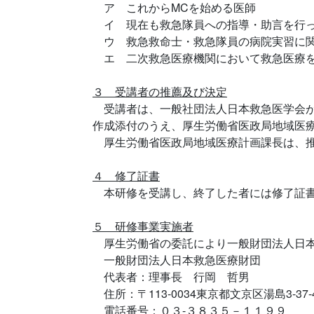
ア これからMCを始める医師
イ 現在も救急隊員への指導・助言を行っ
ウ 救急救命士・救急隊員の病院実習に関
エ 二次救急医療機関において救急医療を
３ 受講者の推薦及び決定
受講者は、一般社団法人日本救急医学会が
作成添付のうえ、厚生労働省医政局地域医
厚生労働省医政局地域医療計画課長は、推
４ 修了証書
本研修を受講し、終了した者には修了証
５ 研修事業実施者
厚生労働省の委託により一般財団法人日本
一般財団法人日本救急医療財団
代表者：理事長 行岡 哲男
住所：〒113-0034東京都文京区湯島3-3
電話番号：０３-３８３５－１１９９