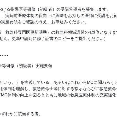
おける指導医等研修（初級者）の受講希望者を募集します。
り、病院前医療体制の質向上に興味をお持ちの医師に受講をお
の実施要領をご確認のうえ、お申込みください。
構 救急科専門医更新基準）の救急科領域講習の
4
単位となりま
ません。更新申請時に修了証書のコピーをご提出ください）
- - - -
医等研修（初級者）実施要領
という。）を実践している、あるいはこれからMCに関わろう
運用体制を理解し、救急救命士等に対する指示ならびに救急救命
てMC体制の向上を図るとともに地域の救急医療体制の充実強化
いずれかに該当する者。