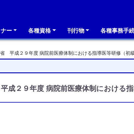
ミナー
各種資格
刊行物
各種事務手
省 平成２９年度 病院前医療体制における指導医等研修（初級
平成２９年度 病院前医療体制における