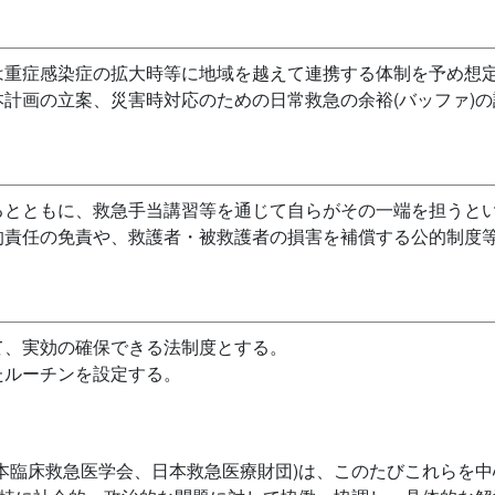
は重症感染症の拡大時等に地域を越えて連携する体制を予め想
計画の立案、災害時対応のための日常救急の余裕(バッファ)
るとともに、救急手当講習等を通じて自らがその一端を担うと
的責任の免責や、救護者・被救護者の損害を補償する公的制度
て、実効の確保できる法制度とする。
たルーチンを設定する。
本臨床救急医学会、日本救急医療財団)は、このたびこれらを