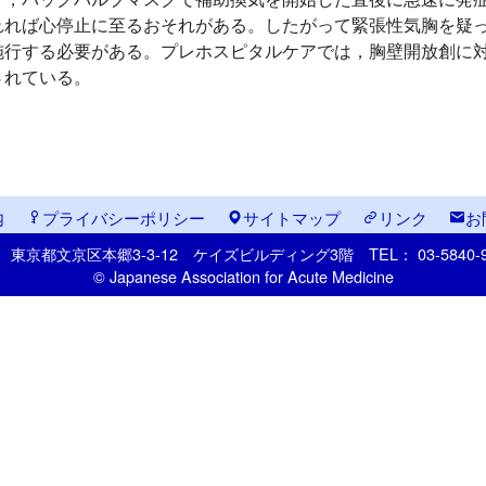
れれば心停止に至るおそれがある。したがって緊張性気胸を疑
施行する必要がある。プレホスピタルケアでは，胸壁開放創に
されている。
内
プライバシーポリシー
サイトマップ
リンク
お
33
東京都文京区本郷
3-3-12
ケイズビルディング3階
TEL： 03-5840
© Japanese Association for Acute Medicine