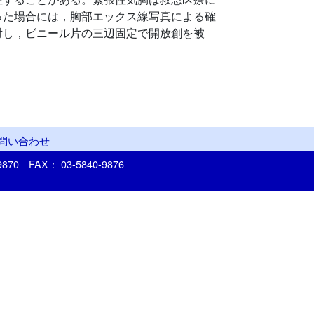
った場合には，胸部エックス線写真による確
対し，ビニール片の三辺固定で開放創を被
問い合わせ
-9870
FAX： 03-5840-9876