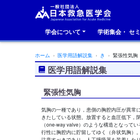
学会について
学術集会・ セ
ホーム
医学用語解説集
き
緊張性気胸
医学用語解説集
緊張性気胸
気胸の一種であり，患側の胸腔内圧が異常
きたしている状態。放置すると血圧低下，
（one-way valve）のような構造
行性に胸腔内に貯留してゆく（弁状気胸）
注意すべきであり，人工呼吸器を装着した