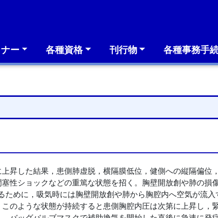
ミナー
各種資格
刊行物
各種事務手
に上昇した結果，患側肺虚脱，横隔膜低位，健側への縦隔偏位
閉塞性ショックなどの重篤な状態を招く。胸壁開放創や肺の損
となっているために，吸気時には胸壁開放創や肺から胸腔内へ空気が
。このような状態が持続すると患側胸腔内圧は次第に上昇し，
り，バッグバルブマスクで補助換気を開始した直後に急速に発