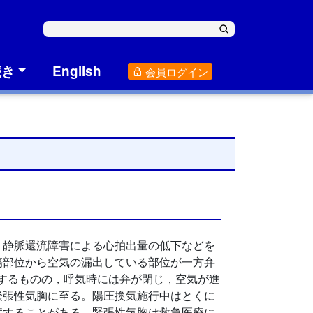
続き
English
会員ログイン
，静脈還流障害による心拍出量の低下などを
傷部位から空気の漏出している部位が一方弁
流入するものの，呼気時には弁が閉じ，空気が進
緊張性気胸に至る。陽圧換気施行中はとくに
症することがある。緊張性気胸は救急医療に