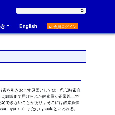
続き
English
会員ログイン
織低酸素を引きおこす原因としては，①低酸素血
とえ組織まで届けられた酸素量が正常以上で
）を充足できないことがあり，そこには酸素負債
e hypoxia）またはdysoxiaといわれる。