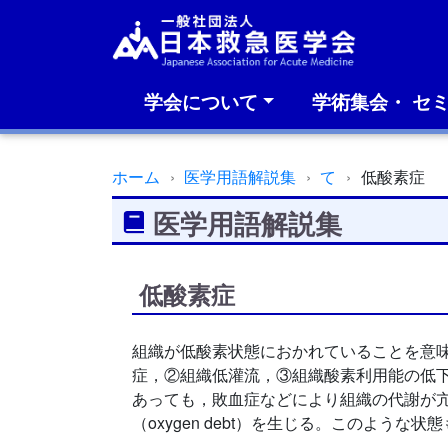
学会について
学術集会・ セ
ホーム
医学用語解説集
て
低酸素症
医学用語解説集
低酸素症
組織が低酸素状態におかれていることを意味し
症，②組織低灌流，③組織酸素利用能の低
あっても，敗血症などにより組織の代謝が亢進
（oxygen debt）を生じる。このような状態も