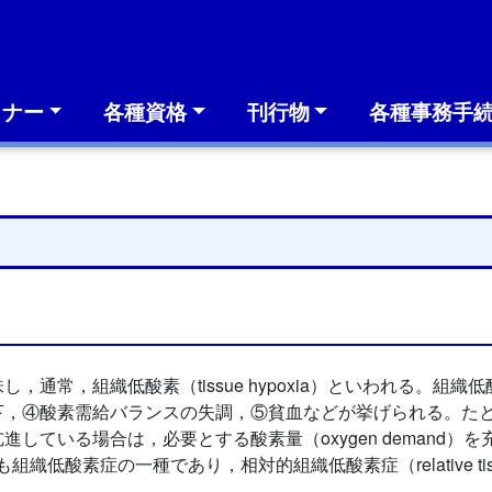
ミナー
各種資格
刊行物
各種事務手
，通常，組織低酸素（tissue hypoxia）といわれる。組
下，④酸素需給バランスの失調，⑤貧血などが挙げられる。た
している場合は，必要とする酸素量（oxygen demand
組織低酸素症の一種であり，相対的組織低酸素症（relative tissu