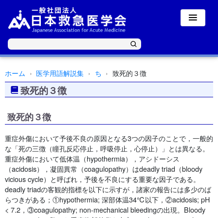
ホーム
医学用語解説集
ち
致死的３徴
致死的３徴
致死的３徴
重症外傷において予後不良の原因となる3つの因子のことで，一般的
な「死の三徴（瞳孔反応停止，呼吸停止，心停止）」とは異なる。
重症外傷において低体温（hypothermia），アシドーシス
（acidosis），凝固異常（coagulopathy）はdeadly triad（bloody
vicious cycle）と呼ばれ，予後を不良にする重要な因子である。
deadly triadの客観的指標を以下に示すが，諸家の報告には多少のば
らつきがある；①hypothermia; 深部体温34℃以下，②acidosis; pH
< 7.2，③coagulopathy; non-mechanical bleedingの出現。Bloody