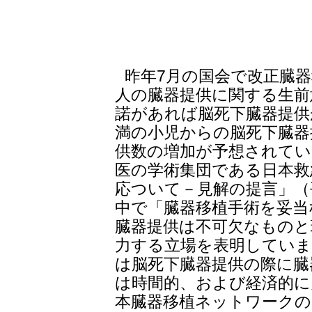
昨年7月の国会で改正臓
人の臓器提供に関する生前
諾があれば脳死下臓器提供
満の小児からの脳死下臓器
供数の増加が予想されてい
医の学術集団である日本救
応ついて－見解の提言」（平
中で「臓器移植手術を妥当
臓器提供は不可欠なものと
力する立場を表明してい
は脳死下臓器提供の際に臓
は時間的、および経済的に
本臓器移植ネットワークの