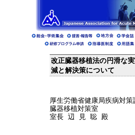
改正臓器移植法の円滑な実
減と解決策について
厚生労働省健康局疾病対策
臓器移植対策室
室
長辺見聡殿