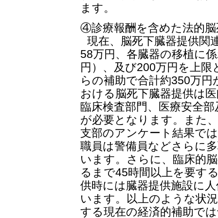
ます。
④診療報酬を含めた法的脳
現在、脳死下臓器提供関
58万円、各臓器の移植に係
円）、及び200万円を上
らの補助で合計約350万
おける脳死下臓器提供は医
臨床検査部門、医療安全部
が必要となります。また、
支部のアンケート結果では
職員は警備員などさらに
います。さらに、臨床的脳
るまで45時間以上を要す
供時には臓器提供施設に人
います。以上のような状況
する現在の経済的補助では