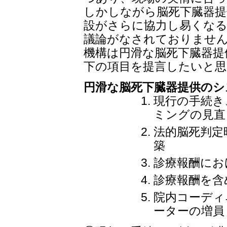
しかしながら脳死下臓器提
設がさらに協力し易くな
議論がなされておりません
機構は円滑な脳死下臓器提
下の項目を提言したいと思
円滑な脳死下臓器提供のシ
現行の手続き
ミングの見直
法的脳死判定
築
診療報酬にお
診療報酬を含
院内コーディ
ーターの増員