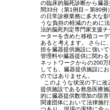
の臨床的脳死診断から臓器
間33分（第1例目～第80
の日常診療業務に多大な影
うな負担の軽減のために法
法的脳死判定専門家支援チ
ーターを含めた移植コーデ
あると考えます。 さらに
担を臓器提供施設に強いて
管理料や臓器提供に関わる
ネットワークからの200
しても、臓器提供施設にお
のではありません。
このような状況の下に改
提供施設である救急医療施
的に臓器提供数増加の阻害
関連団体において法律施行
つあり、現場の実情に合