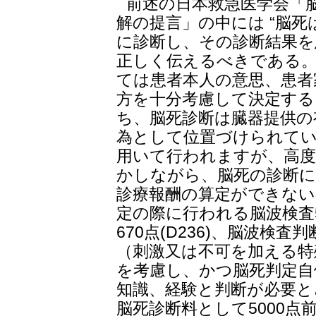
前述の日本救急医学会「
解の提言」の中には “脳
に診断し、その診断結果を
正しく伝えるべきである
ては患者本人の意思、患者
方を十分考慮して決定する
ち、脳死診断は臓器提供の
為として位置づけられてい
用いて行われますが、高度
かしながら、脳死の診断に
診療報酬の算定ができない
定の際に行われる脳波検査50
670点(D236)、脳波検査判
（刺激又は不可を加える特殊検
を考慮し、かつ脳死判定自
知識、経験と判断が必要と
脳死診断料として5000