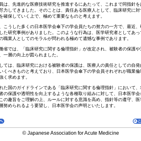
は、先進的な医療技術研究を推進するにあたって、これまで同指針を
尽力してきました。そのことは、責任ある医療人として、臨床研究に対
を確保していく上で、極めて重要なものと考えます。
こうした多くの日本医学会傘下の学会員たちの努力の一方で、最近、
した研究事例がありました。このような行為は、医学研究者としてあっ
の職業人としてのモラルが問われる極めて遺憾な事例であります。
省では、「臨床研究に関する倫理指針」が改定され、被験者の保護や
、一層の向上が図られました。
ては、臨床研究における被験者の保護は、医療人の責任としての自発
いくべきものと考えており、日本医学会傘下の学会員それぞれが職業倫
強く求めます。
た国のガイドラインである「臨床研究に関する倫理指針」において、
者の保護や透明性を向上するような各種取り組みに対して、日本医学会
この趣旨をご理解の上、ルールに対する意識を高め、指針等の遵守、医
層努められるよう要望し、日本医学会の声明といたします。
© Japanese Association for Acute Medicine