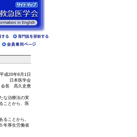
平成20年8月1日
日本医学会
会長 髙久史麿
たな治療法の実
ることから、医
あることから、
５年厚生労働省