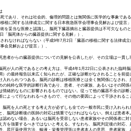
は
死であり、それは社会的、倫理的問題とは無関係に医学的な事象である（
の移植に関する法律成立に関する日本救急医学会理事会見解および提言
手術を妥当な医療と認識し、脳死下臓器摘出と臓器提供は不可欠なもの
25日「脳死体からの臓器提供に関する見解」）、
されなければならない（平成9年7月2日「臓器の移植に関する法律成立
理事会見解および提言」）、
死患者からの臓器提供についての見解を公表したが、その立場は一貫し
死が人の死であるとの考え方は、平成4年1月22日に公表された臨時
調）の最終報告以来広く知られたが、正確な診断がなされることを前提
け入れられつつある。脳死の診断は移植医療とは全く無関係になされ、
めの純粋な医学的診断行為であり、患者、その家族、あるいはその関係
は情緒的なものに影響されるものではない。従って他の臓器不全の診断
断によって行なわれるべきもので、その他の要因によって干渉されるこ
脳死を人の死とする考え方が必ずしも全ての一般市民に受け入れられ
と、脳死診断後の医師の対応は慎重でなければならない。例えば患者本
は認めない場合、あるいは脳死を受容しない患者家族やその関係者に対
え方を強要するべきではないと考える。すなわち、脳死判定後の対応、
件、昇圧薬使用方法、輸液・栄養管理等は患者本人の意思、患者家族、