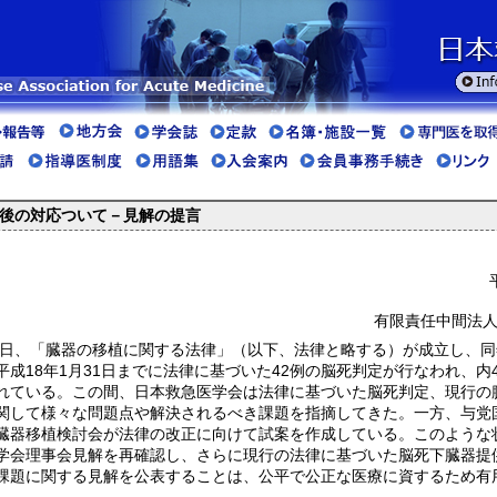
後の対応ついて－見解の提言
有限責任中間法人
7日、「臓器の移植に関する法律」（以下、法律と略する）が成立し、同年
平成18年1月31日までに法律に基づいた42例の脳死判定が行なわれ、内
れている。この間、日本救急医学会は法律に基づいた脳死判定、現行の
関して様々な問題点や解決されるべき課題を指摘してきた。一方、与党
臓器移植検討会が法律の改正に向けて試案を作成している。このような
学会理事会見解を再確認し、さらに現行の法律に基づいた脳死下臓器提
課題に関する見解を公表することは、公平で公正な医療に資するため有