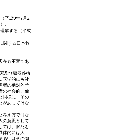
平成9年7月2
」）、
と理解する（平成
に関する日本救
現在も不変であ
脳死及び臓器移植
に医学的にも社
患者の絶対的予
者の社会的、倫
と同様に、その
とがあってはな
た考え方ではな
人の意思として
しては、脳死を
具体的には人工
あるいはその関