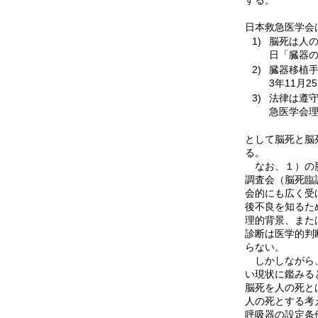
する。
日本救急医学会
1)
脳死は人の
日「臓器
2)
臓器移植
3年11月
3)
法律は遵守
急医学会
として脳死と脳
る。
なお、１）の脳
調査会（脳死臨
会的にも広く受
後不良を知るた
理的背景、また
診断は医学的判
らない。
しかしながら、
い現状に鑑みる
脳死を人の死と
人の死とする考
呼吸器の設定条