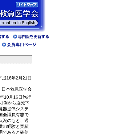
平成18年2月21日
 日本救急医学会
10月16日施行
41例から脳死下
臓器提供システ
国会議員有志で
状況のもと、過
供の経験と実績
用であると確信