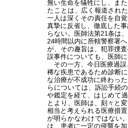
無い生命を犠牲にし、また
たことは、広く報道された
一人は深くその責任を自
真摯に反省し、徹底した事
らない。医師法第21条は
24時間以内に所轄警察署
が、その趣旨は、犯罪捜査
誤事件についても、医師に
その一方、今日医療過誤
稀な疾患であるため診断に
な治療が不成功に終わっ
らについては、訴訟手続の
や鑑定を経て、はじめて過
とより、医師は、刻々と変
相当と考えられる医療措置
が明らかなわけではない。
は、患者に一定の侵襲を