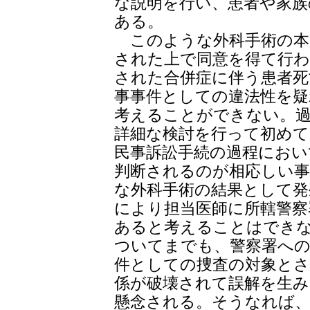
な説明を行い、患者や家
ある。
このような外科手術の本
された上で同意を得て行わ
された合併症に伴う患者死
事事件としての違法性を
考えることができない。
詳細な検討を行って初め
民事訴訟手続の過程におい
判断されるのが相応しい
な外科手術の結果として発
により担当医師に所轄警察
あると考えることはでき
ついてまでも、警察署への
件としての捜査の対象と
係が破壊されて誤解を生み
懸念される。そうなれば、