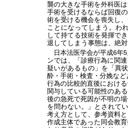
襲の大きな手術を外科医は
手術を受けるならば回復の
術を受ける機会を喪失し
ことになってしまう。わ
して持てる技術を発揮でき
退してしまう事態は、絶
日本法医学会が平成6年5
ンでは、「診療行為に関連
疑いがあるもの」を「異状
酔・手術・検査・分娩など
行為の比較的直後における
関与している可能性のある
後の急死で死因が不明の場
を問わない。」とされて
考え方として、参考資料
作成主体であった同会教育