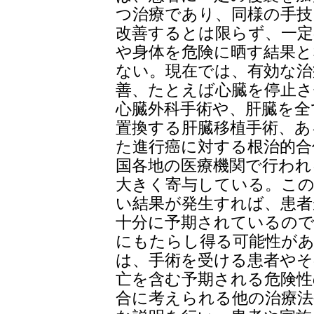
つ治療であり、同様の手技
改善するとは限らず、一定
や身体を危険に晒す結果と
ない。現在では、有効な治
善、たとえば心臓を停止さ
心臓外科手術や、肝臓を全
置換する肝臓移植手術、あ
た進行癌に対する根治的合
国各地の医療機関で行われ
大きく寄与している。こ
い結果が発生すれば、患者
十分に予期されているの
にもたらし得る可能性が
は、手術を受ける患者やそ
亡を含む予期される危険性
合に考えられる他の治療法