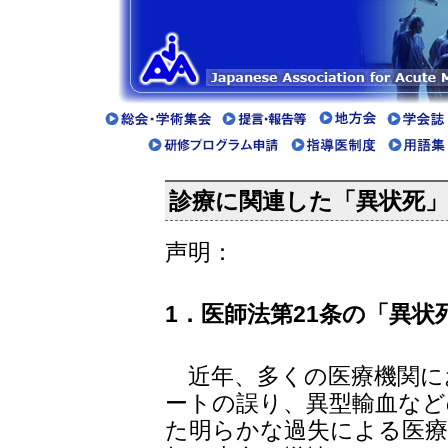
診療に関連した「異状死
声明：
1．医師法第21条の「異状
近年、多くの医療機関に
ートの誤り、異型輸血など
た明らかな過失による医