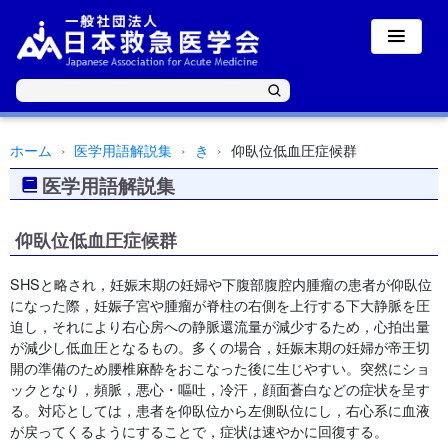
ホーム
医学用語解説集
き
仰臥位低血圧症候群
医学用語解説集
仰臥位低血圧症候群
SHSと略され，妊娠末期の妊婦や下腹部腹腔内腫瘤の患者が仰臥位
になった際，妊娠子宮や腫瘤が脊柱の右側を上行する下大静脈を圧
迫し，それにより右心房への静脈還流量が減少するため，心拍出量
が減少し低血圧となるもの。多くの場合，妊娠末期の妊婦が帝王切
開の準備のため腰椎麻酔をおこなった後に生じやすい。突然にショ
ックとなり，頻脈，悪心・嘔吐，冷汗，顔面蒼白などの症状を呈す
る。対応としては，患者を仰臥位から左側臥位にし，右心系に血液
が戻ってくるようにすることで，症状は速やかに回復する。