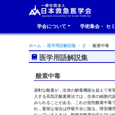
学会について
学術集会・ セ
ホーム
医学用語解説集
さ
酸素中毒
医学用語解説集
酸素中毒
過剰な酸素が，生体の解毒機能を超えて有害
入する高気圧酸素療法では，生体の細胞代
みられることがある。これが急性酸素中毒で
れ，重篤な場合は呼吸不全に陥る。障害機
なっているときは，動脈血酸素分圧を70‐100mmH