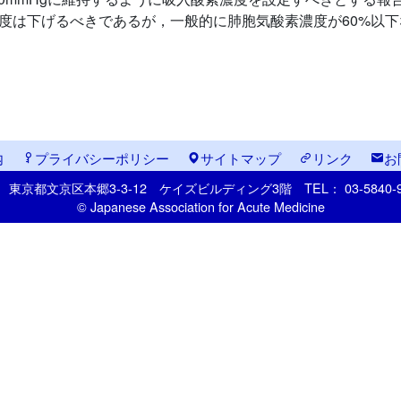
吸入酸素濃度は下げるべきであるが，一般的に肺胞気酸素濃度が60
内
プライバシーポリシー
サイトマップ
リンク
お
33
東京都文京区本郷
3-3-12
ケイズビルディング3階
TEL： 03-5840
© Japanese Association for Acute Medicine