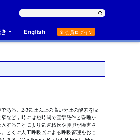
続き
English
会員ログイン
である。2‐3気圧以上の高い分圧の酸素を吸
狭窄など，時には短時間で痙攣発作と昏睡が
吸入することにより気道粘膜や肺胞が障害さ
る。とくに人工呼吸器による呼吸管理をおこ
an B, et al: N Engl J Med