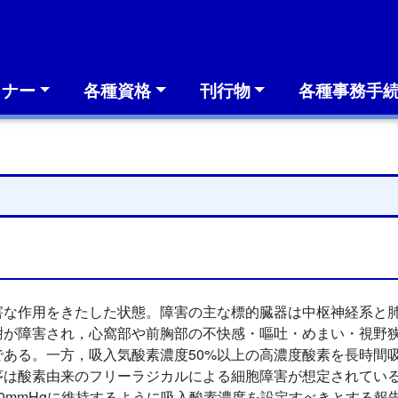
ミナー
各種資格
刊行物
各種事務手
な作用をきたした状態。障害の主な標的臓器は中枢神経系と肺
謝が障害され，心窩部や前胸部の不快感・嘔吐・めまい・視野
ある。一方，吸入気酸素濃度50%以上の高濃度酸素を長時間
序は酸素由来のフリーラジカルによる細胞障害が想定されてい
gに維持するように吸入酸素濃度を設定すべきとする報告もある（Castlem