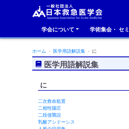
学会について
学術集会・ セ
ホーム
医学用語解説集
に
医学用語解説集
に
二次救命処置
二相性陽圧
二段侵襲説
乳酸アシドーシス
人形の目現象