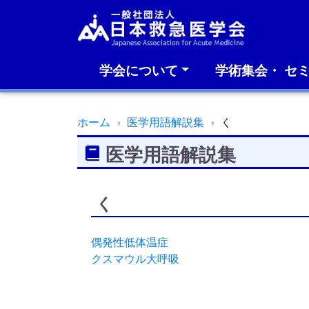
学会について
学術集会・ セ
ホーム
医学用語解説集
く
医学用語解説集
く
偶発性低体温症
クスマウル大呼吸