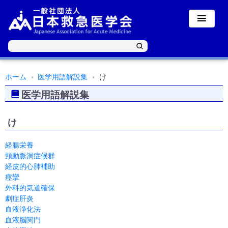
ホーム
医学用語解説集
け
医学用語解説集
け
経腸栄養
頸動脈洞症候群
経皮的心肺補助
痙攣
外科的気道確保
劇症肝炎
血液浄化法
血液脳関門